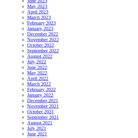
June 2023
May 2023
April 2023
March 2023
February 2023
January 2023
December 2022
November 2022
October 2022
September 2022
August 2022
July 2022
June 2022
May 2022
April 2022
March 2022
February 2022
January 2022
December 2021
November 2021
October 2021
September 2021
August 2021
July 2021
June 2021