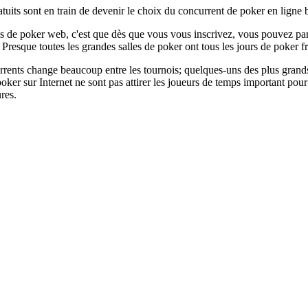
tuits sont en train de devenir le choix du concurrent de poker en ligne bri
s de poker web, c'est que dès que vous vous inscrivez, vous pouvez part
 Presque toutes les grandes salles de poker ont tous les jours de poker fr
rents change beaucoup entre les tournois; quelques-uns des plus grands f
oker sur Internet ne sont pas attirer les joueurs de temps important pour
res.