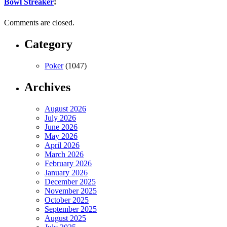
Bowl Streaker
!
Comments are closed.
Category
Poker
(1047)
Archives
August 2026
July 2026
June 2026
May 2026
April 2026
March 2026
February 2026
January 2026
December 2025
November 2025
October 2025
September 2025
August 2025