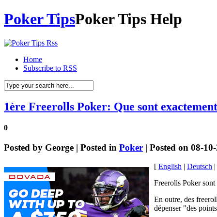
Poker Tips
Poker Tips Help
Home
Subscribe to RSS
1ère Freerolls Poker: Que sont exactement
0
Posted by
George
| Posted in
Poker
| Posted on 08-10
[
English
|
Deutsch
Freerolls Poker sont 
En outre, des freero
dépenser "des points