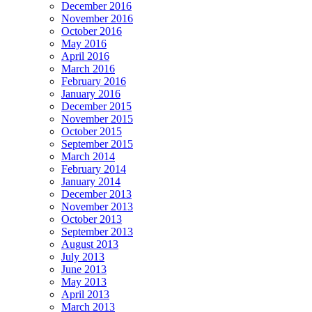
December 2016
November 2016
October 2016
May 2016
April 2016
March 2016
February 2016
January 2016
December 2015
November 2015
October 2015
September 2015
March 2014
February 2014
January 2014
December 2013
November 2013
October 2013
September 2013
August 2013
July 2013
June 2013
May 2013
April 2013
March 2013