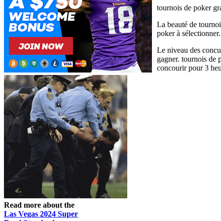
tournois de poker gra
La beauté de tournoi
poker à sélectionner.
Le niveau des concur
gagner. tournois de p
concourir pour 3 heu
Read more about the
Las Vegas 2024 Super