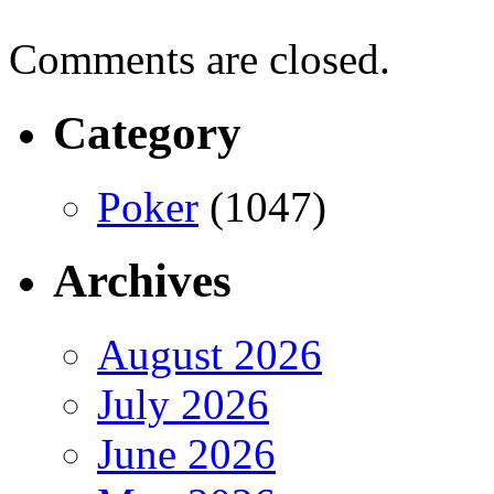
Comments are closed.
Category
Poker
(1047)
Archives
August 2026
July 2026
June 2026