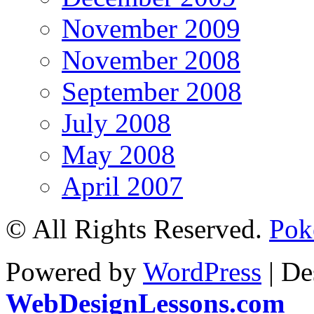
November 2009
November 2008
September 2008
July 2008
May 2008
April 2007
© All Rights Reserved.
Pok
Powered by
WordPress
| De
WebDesignLessons.com