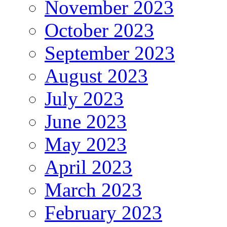
November 2023
October 2023
September 2023
August 2023
July 2023
June 2023
May 2023
April 2023
March 2023
February 2023