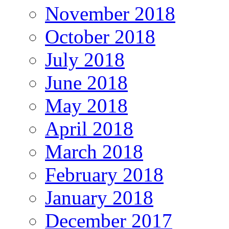
November 2018
October 2018
July 2018
June 2018
May 2018
April 2018
March 2018
February 2018
January 2018
December 2017