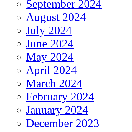
September 2024
August 2024
July 2024
June 2024
May 2024
April 2024
March 2024
February 2024
January 2024
December 2023