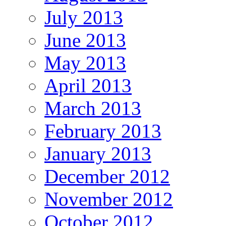
July 2013
June 2013
May 2013
April 2013
March 2013
February 2013
January 2013
December 2012
November 2012
October 2012